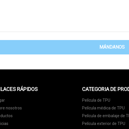
MÁNDANOS
LACES RÁPIDOS
CATEGORIA DE PR
gar
Película de TPU
re nosotros
Película médica de TPU
oductos
Película de embalaje de 
icias
Película exterior de TPU