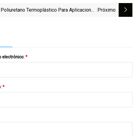
Poliuretano Termoplástico Para Aplicaciones
:próximo
Médicas
 electrónico:
*
o:
*