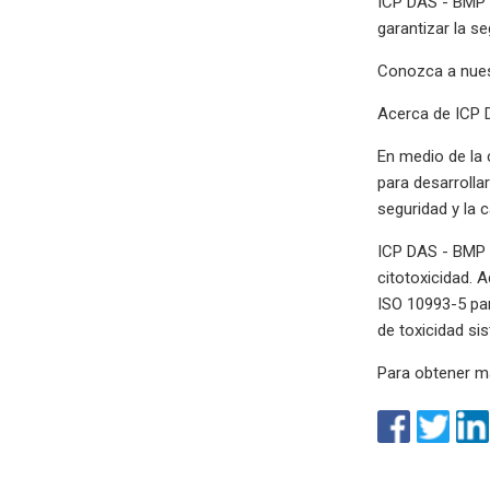
ICP DAS - BMP c
garantizar la s
Conozca a nuest
Acerca de ICP
En medio de la
para desarrolla
seguridad y la c
ICP DAS - BMP c
citotoxicidad. 
ISO 10993-5 par
de toxicidad si
Para obtener má