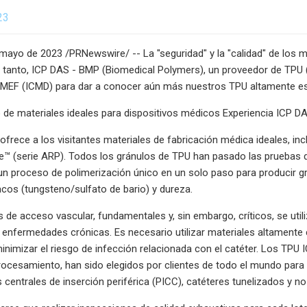
23
ayo de 2023 /PRNewswire/ -- La "seguridad" y la "calidad" de los ma
 tanto, ICP DAS - BMP (Biomedical Polymers), un proveedor de TPU 
 CMEF (ICMD) para dar a conocer aún más nuestros TPU altamente est
 de materiales ideales para dispositivos médicos Experiencia ICP
frece a los visitantes materiales de fabricación médica ideales, incl
e™ (serie ARP). Todos los gránulos de TPU han pasado las pruebas 
n proceso de polimerización único en un solo paso para producir gr
acos (tungsteno/sulfato de bario) y dureza.
s de acceso vascular, fundamentales y, sin embargo, críticos, se ut
 enfermedades crónicas. Es necesario utilizar materiales altamente
nimizar el riesgo de infección relacionada con el catéter. Los TPU I
rocesamiento, han sido elegidos por clientes de todo el mundo par
centrales de inserción periférica (PICC), catéteres tunelizados y no