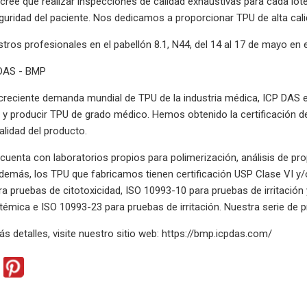
ree que realizar inspecciones de calidad exhaustivas para cada lot
eguridad del paciente. Nos dedicamos a proporcionar TPU de alta cali
ros profesionales en el pabellón 8.1, N44, del 14 al 17 de mayo en
 DAS - BMP
 creciente demanda mundial de TPU de la industria médica, ICP DAS
r y producir TPU de grado médico. Hemos obtenido la certificación d
alidad del producto.
uenta con laboratorios propios para polimerización, análisis de p
Además, los TPU que fabricamos tienen certificación USP Clase VI 
a pruebas de citotoxicidad, ISO 10993-10 para pruebas de irritación 
stémica e ISO 10993-23 para pruebas de irritación. Nuestra serie 
s detalles, visite nuestro sitio web: https://bmp.icpdas.com/