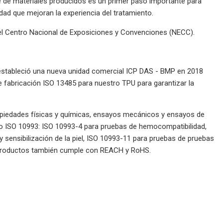
e de materiales producidos es un primer paso importante para
dad que mejoran la experiencia del tratamiento.
 el Centro Nacional de Exposiciones y Convenciones (NECC).
 estableció una nueva unidad comercial ICP DAS - BMP en 2018
e fabricación ISO 13485 para nuestro TPU para garantizar la
ropiedades físicas y químicas, ensayos mecánicos y ensayos de
y/o ISO 10993: ISO 10993-4 para pruebas de hemocompatibilidad,
y sensibilización de la piel, ISO 10993-11 para pruebas de pruebas
de productos también cumple con REACH y RoHS.