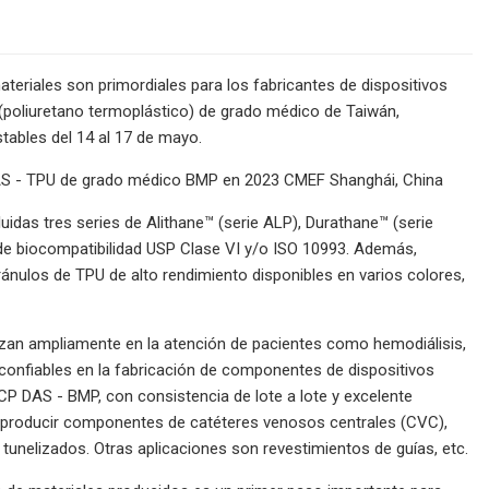
teriales son primordiales para los fabricantes de dispositivos
(poliuretano termoplástico) de grado médico de Taiwán,
ables del 14 al 17 de mayo.
 DAS - TPU de grado médico BMP en 2023 CMEF Shanghái, China
uidas tres series de Alithane™ (serie ALP), Durathane™ (serie
de biocompatibilidad USP Clase VI y/o ISO 10993. Además,
ánulos de TPU de alto rendimiento disponibles en varios colores,
ilizan ampliamente en la atención de pacientes como hemodiálisis,
 confiables en la fabricación de componentes de dispositivos
CP DAS - BMP, con consistencia de lote a lote y excelente
a producir componentes de catéteres venosos centrales (CVC),
 tunelizados. Otras aplicaciones son revestimientos de guías, etc.