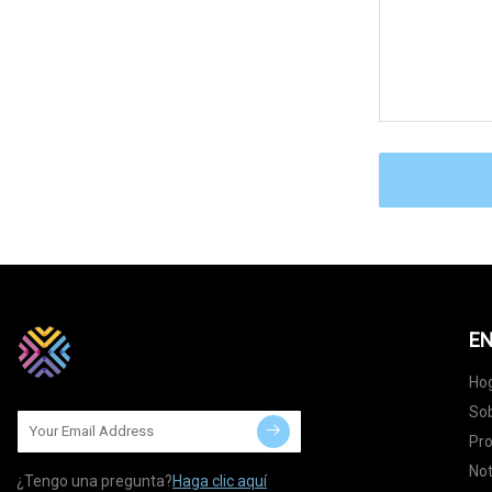
EN
Ho
Sob
Pr
Not
¿Tengo una pregunta?
Haga clic aquí