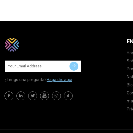
EN
Ho
Sob
Pr
Not
¿Tengo una pregunta?
Haga clic aquí
Blo
Co
map
Pri