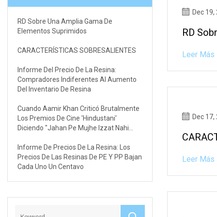
Dec 19,
RD Sobre Una Amplia Gama De
RD Sobr
Elementos Suprimidos
CARACTERÍSTICAS SOBRESALIENTES
Leer Más
Informe Del Precio De La Resina:
Compradores Indiferentes Al Aumento
Del Inventario De Resina
Cuando Aamir Khan Criticó Brutalmente
Dec 17,
Los Premios De Cine 'Hindustani'
Diciendo "Jahan Pe Mujhe Izzat Nahi
CARACT
Milti..." ¡Citando La Razón Por La Que No
Asiste A Tales Espectáculos!
Informe De Precios De La Resina: Los
Precios De Las Resinas De PE Y PP Bajan
Leer Más
Cada Uno Un Centavo