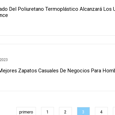
ado Del Poliuretano Termoplástico Alcanzará Los 
ence
 2023
Mejores Zapatos Casuales De Negocios Para Hombr
primero
1
2
3
4