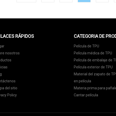
LACES RÁPIDOS
CATEGORIA DE PR
gar
Película de TPU
re nosotros
Película médica de TPU
oductos
Película de embalaje de 
icias
Película exterior de TPU
g
Material del zapato de T
ntáctenos
en película
a del sitio
Materia prima para pañal
vacy Policy
Cantar película