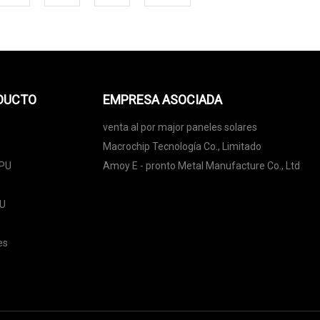
ODUCTO
EMPRESA ASOCIADA
venta al por major paneles solares
Macrochip Tecnología Co., Limitado
TPU
Amoy E - pronto Metal Manufacture Co., Ltd
PU
es