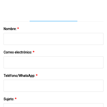
Después De Su Debut De $46 Millones
Con Gary Oldman Que La Dejó Aterrorizada
Nombre:
*
Correo electrónico:
*
Teléfono/WhatsApp:
*
Sujeto:
*