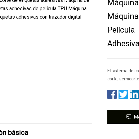
Máquina 
Máquina 
Película
Adhesiva
El sistema de co
corte, semicort
M
ón básica