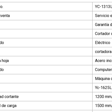
o.
YC-1313
tventa
Servicio 
Garantía 
Cortador 
ado
Eléctrico
cortadora
a hoja
Acero ino
do
Computer
Máquina d
Yc-1625L
ad cortante
1200 mm
d de carga
1500 mm