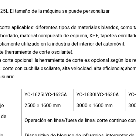
25L El tamaño de la máquina se puede personalizar
corte aplicables: diferentes tipos de materiales blandos, como 
bordado, material compuesto de espuma, XPE, tapetes enrollados, 
liamente utilizado en la industria del interior del automóvil.
te (herramienta de corte oscilante).
 corte opcional: la herramienta de corte es opcional según los re
: corte con cuchilla oscilante, alta velocidad, alta eficiencia; a
usuario.
YC-1625LYC-1625A
YC-1630LYC-1630A
YC
jo
2500 × 1600 mm
3000 × 1600 mm
30
 de
Operación en línea/fuera de línea; corte continuo con 
de
Dispositivo de bloqueo de infrarrojos, interruptor d