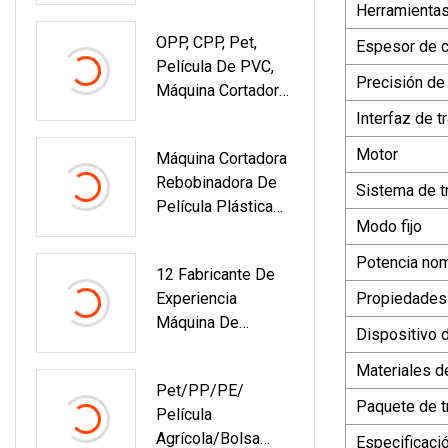
Herramientas
OPP, CPP, Pet,
Espesor de c
Película De PVC,
Precisión de
Máquina Cortadora
Y Rebobinadora De
Interfaz de 
Película Iml
Motor
Máquina Cortadora
Rebobinadora De
Sistema de t
Película Plástica
Modo fijo
BOPP Pet CPP
CPE PVC
Potencia nom
12 Fabricante De
Experiencia
Propiedades
Máquina De
Dispositivo 
Extrusión De
Película De Capa
Materiales d
Pet/PP/PE/
Intermedia De
Paquete de t
Película
Encapsulación
Agrícola/Bolsa
Solar EVA Poe
Especificaci