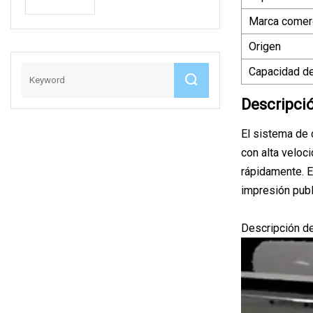
Tejida/Escamas De
Completamente
Marca comerc
Botella/Grupos/Tab
Automática
Lero/Tubos
Origen
Reciclaje De
Capacidad de
Plástico Lavadora
Peletizadora
Descripci
El sistema de 
con alta veloci
rápidamente. E
impresión publi
Descripción d