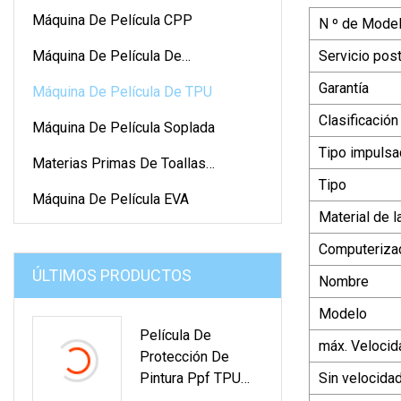
Máquina De Película CPP
N º de Model
Máquina De Película De
Servicio pos
Polipropileno
Garantía
Máquina De Película De TPU
Clasificación
Máquina De Película Soplada
Tipo impuls
Materias Primas De Toallas
Tipo
Sanitarias
Máquina De Película EVA
Material de l
Computeriza
ÚLTIMOS PRODUCTOS
Nombre
Modelo
Película De
máx. Velocid
Protección De
Pintura Ppf TPU
Sin velocida
Transparente