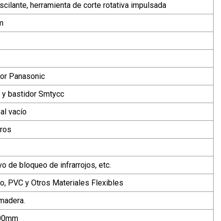
oscilante, herramienta de corte rotativa impulsada
m
or Panasonic
al y bastidor Smtycc
al vacío
tros
vo de bloqueo de infrarrojos, etc.
ro, PVC y Otros Materiales Flexibles
madera.
00mm