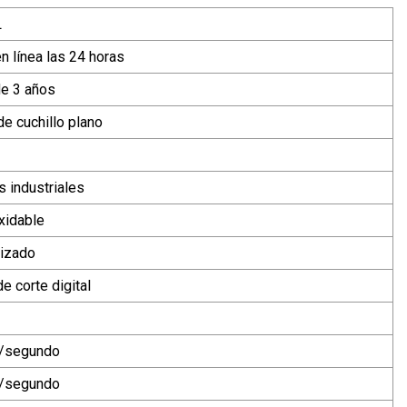
L
en línea las 24 horas
de 3 años
de cuchillo plano
s industriales
xidable
izado
e corte digital
/segundo
/segundo