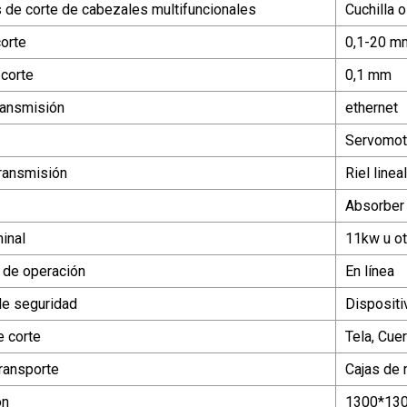
 de corte de cabezales multifuncionales
Cuchilla 
orte
0,1-20 m
 corte
0,1 mm
transmisión
ethernet
Servomot
ransmisión
Riel line
Absorber 
inal
11kw u o
 de operación
En línea
de seguridad
Dispositi
e corte
Tela, Cue
ransporte
Cajas de 
ón
1300*13