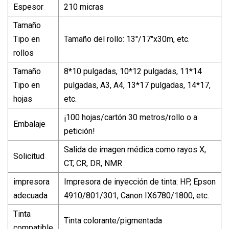
Espesor
210 micras
Tamaño
Tipo en
Tamaño del rollo: 13"/17"x30m, etc.
rollos
Tamaño
8*10 pulgadas, 10*12 pulgadas, 11*14
Tipo en
pulgadas, A3, A4, 13*17 pulgadas, 14*17,
hojas
etc.
¡100 hojas/cartón 30 metros/rollo o a
Embalaje
petición!
Salida de imagen médica como rayos X,
Solicitud
CT, CR, DR, NMR
impresora
Impresora de inyección de tinta: HP, Epson
adecuada
4910/801/301, Canon IX6780/1800, etc.
Tinta
Tinta colorante/pigmentada
compatible