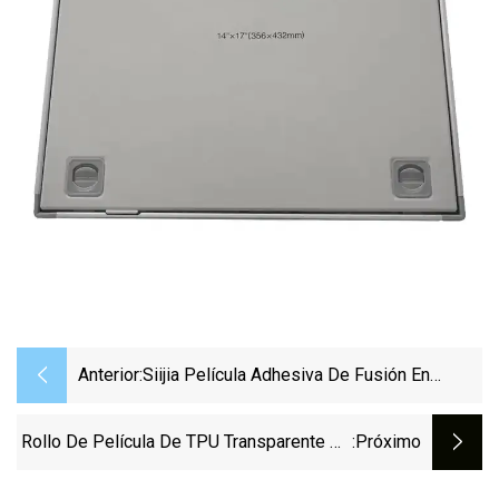
Anterior:
Siijia Película Adhesiva De Fusión En
Caliente TPU De Grado Médico Película
Translúcida De TPU Para Tela Laminada
Rollo De Película De TPU Transparente De
:próximo
Espesor Personalizado Para Compradores