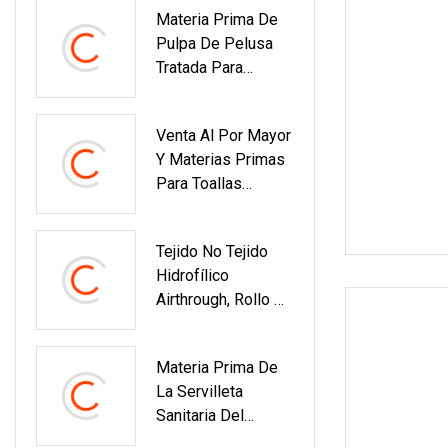
Materia Prima De
Materia Prima De
Pulpa De Pelusa
La Lámina
Tratada Para
Posterior De La
Servilletas
Película PE De La
Sanitarias
Película Laminada
Venta Al Por Mayor
Absorbentes De
Y Materias Primas
Núcleo
Para Toallas
Sanitarias
Desechables
Tejido No Tejido
Hidrofílico
Airthrough, Rollo De
Tela, Materia Prima
Para Toallas
Materia Prima De
Sanitarias,
La Servilleta
Fabricado En China
Sanitaria Del
Microprocesador