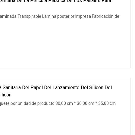
Sanitaria De La Película Plástica De Los Pañales Para
 Laminada Transpirable Lámina posterior impresa Fabricación de
a Sanitaria Del Papel Del Lanzamiento Del Silicón Del
ilicón
uete por unidad de producto 30,00 cm * 30,00 cm * 35,00 cm