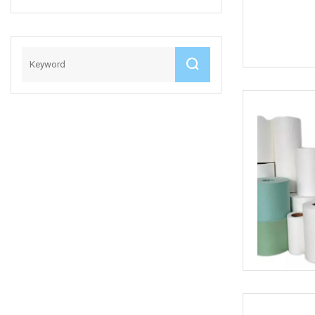
De La Función
Herbaria De La
Calidad Confiable