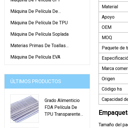
Material
Máquina De Película De
Apoyo
Polipropileno
Máquina De Película De TPU
OEM
Máquina De Película Soplada
MOQ
Materias Primas De Toallas
Paquete de t
Sanitarias
Máquina De Película EVA
Especificaci
Marca comerc
Origen
ÚLTIMOS PRODUCTOS
Código hs
Capacidad de
Grado Alimenticio
FDA Película De
Empaqueta
TPU Transparente
Membrana
Tamaño del pa
Impermeable De