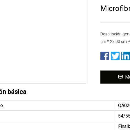
Microfib
Descripción gen
cm * 23,00 cm P
M
ón básica
o.
QA02
54/55
Final