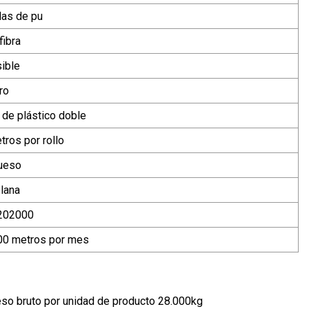
las de pu
fibra
ible
ro
 de plástico doble
tros por rollo
ueso
lana
202000
0 metros por mes
so bruto por unidad de producto 28.000kg