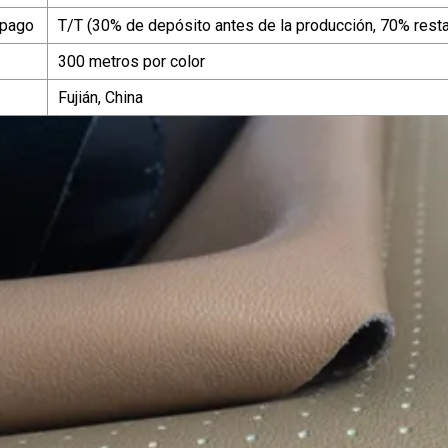
 pago
T/T (30% de depósito antes de la producción, 70% resta
300 metros por color
Fujián, China