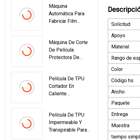
Máquina
TPU Película De
Descripci
Automática Para
Laminación De TPU
Fabricar Film
Película De
Solicitud
Estirable De PE
Protección De
Apoyo
Máquina De Film
Pintura De TPU
Máquina De Corte
Transparente
Material
De Película
Máquina De Film
Protectora De
Rango de es
Fundido 3
Hidrogel De TPU
Extrusora Co
Color
Móvil Inteligente
Extrusora
Película De TPU
Automática
Código hs
Cortador En
Máquina De
Ancho
Caliente
Protector De
Automático
Pantalla De
Paquete
Espuma EVA PPE
Trazador
Entrega
Película De TPU
Estera De
Inteligente
Impermeable Y
Rompecabezas
Muestra
Transpirable Para
EVA Perla Algodón
tiempo simp
Laminación De
Esponja Forrado