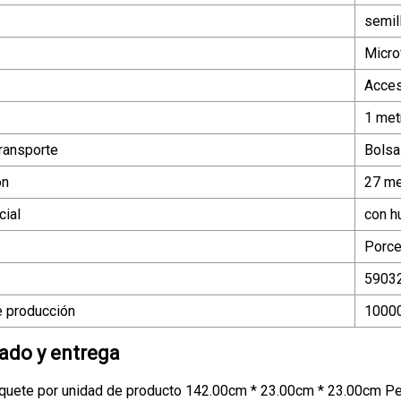
semil
Micro
Acces
1 met
ransporte
Bolsa
ón
27 me
ial
con h
Porce
5903
 producción
10000
do y entrega
quete por unidad de producto 142.00cm * 23.00cm * 23.00cm Pe