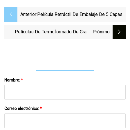
Anterior:
Película Retráctil De Embalaje De 5 Capas
De Grado Alimenticio De Alta Barrera
PA/PE/EVOH/PVDC/EVA
Películas De Termoformado De Grado
:próximo
Alimenticio De Filete De Perca Europeo Y
Filete De Basa
Nombre:
*
Correo electrónico:
*