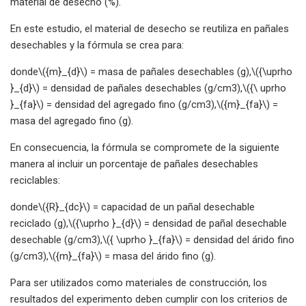
material de desecho (%).
En este estudio, el material de desecho se reutiliza en pañales
desechables y la fórmula se crea para:
donde\({m}_{d}\) = masa de pañales desechables (g),\({\uprho
}_{d}\) = densidad de pañales desechables (g/cm3),\({\ uprho
}_{fa}\) = densidad del agregado fino (g/cm3),\({m}_{fa}\) =
masa del agregado fino (g).
En consecuencia, la fórmula se compromete de la siguiente
manera al incluir un porcentaje de pañales desechables
reciclables:
donde\({R}_{dc}\) = capacidad de un pañal desechable
reciclado (g),\({\uprho }_{d}\) = densidad de pañal desechable
desechable (g/cm3),\({ \uprho }_{fa}\) = densidad del árido fino
(g/cm3),\({m}_{fa}\) = masa del árido fino (g).
Para ser utilizados como materiales de construcción, los
resultados del experimento deben cumplir con los criterios de