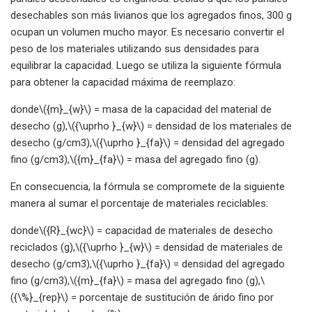
desechables son más livianos que los agregados finos, 300 g
ocupan un volumen mucho mayor. Es necesario convertir el
peso de los materiales utilizando sus densidades para
equilibrar la capacidad. Luego se utiliza la siguiente fórmula
para obtener la capacidad máxima de reemplazo:
donde\({m}_{w}\) = masa de la capacidad del material de
desecho (g),\({\uprho }_{w}\) = densidad de los materiales de
desecho (g/cm3),\({\uprho }_{fa}\) = densidad del agregado
fino (g/cm3),\({m}_{fa}\) = masa del agregado fino (g).
En consecuencia, la fórmula se compromete de la siguiente
manera al sumar el porcentaje de materiales reciclables:
donde\({R}_{wc}\) = capacidad de materiales de desecho
reciclados (g),\({\uprho }_{w}\) = densidad de materiales de
desecho (g/cm3),\({\uprho }_{fa}\) = densidad del agregado
fino (g/cm3),\({m}_{fa}\) = masa del agregado fino (g),\
({\%}_{rep}\) = porcentaje de sustitución de árido fino por