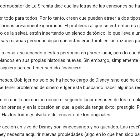
 compositor de La Sirenita dice que las letras de las canciones se 
er todo para todos. Por lo tanto, creen que pueden atraer a dos tipo
inorías previamente ignoradas. El problema al que se enfrentan es qu
ibro de la selva), están insertando un elenco daltónico, lo que lleva 
 esas mismas personas digan que estas eran también las razones por l
ía estar escuchando a estas personas en primer lugar, pero lo que d
blancos en sus propias historias nuevas. Sin embargo, simplemente 
siquiera parece tener sentido financiero.
 meses, Bob Iger no solo se ha hecho cargo de Disney, sino que ha 
e tener problemas de dinero e Iger está buscando hacer algunos re
 es que la animación ocupe el segundo lugar después de los remake
rán prensa y, en la ocasión en que la película tenga éxito, prestigi
. Hazlos todos y olvídate del encanto de los originales.
acción en vivo de Disney son innecesarios y no queridos. Las reseñ
ney necesita adquirir nuevas propiedades (algo en lo que han sido 