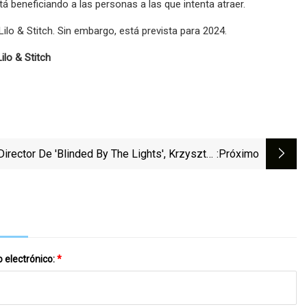
 beneficiando a las personas a las que intenta atraer.
ilo & Stitch. Sin embargo, está prevista para 2024.
o & Stitch
Director De 'Blinded By The Lights', Krzysztof
:próximo
zny, Prepara La Historia Moderna De 'Romeo
ulieta' 'Wrooklyn Zoo', CAA Y FilmNation Board
Sales (EXCLUSIVO)
 electrónico:
*