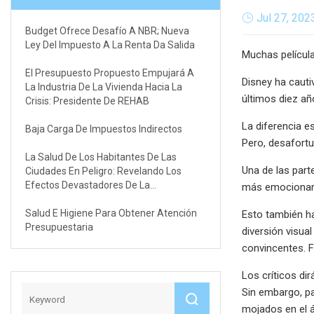
Jul 27, 202
Budget Ofrece Desafío A NBR; Nueva
Ley Del Impuesto A La Renta Da Salida
Muchas películ
El Presupuesto Propuesto Empujará A
Disney ha cauti
La Industria De La Vivienda Hacia La
últimos diez añ
Crisis: Presidente De REHAB
La diferencia e
Baja Carga De Impuestos Indirectos
Pero, desafort
La Salud De Los Habitantes De Las
Una de las part
Ciudades En Peligro: Revelando Los
Efectos Devastadores De La
más emocionante
Contaminación Del Aire Y La No
Salud E Higiene Para Obtener Atención
Esto también ha
Presupuestaria
diversión visua
convincentes. F
Los críticos di
Sin embargo, pa
mojados en el á