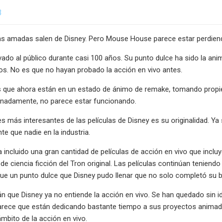
3
as amadas salen de Disney. Pero Mouse House parece estar perdiend
vado al público durante casi 100 años. Su punto dulce ha sido la anim
os. No es que no hayan probado la acción en vivo antes.
s que ahora están en un estado de ánimo de remake, tomando propie
unadamente, no parece estar funcionando.
es más interesantes de las películas de Disney es su originalidad. Y
 que nadie en la industria.
 incluido una gran cantidad de películas de acción en vivo que inclu
l de ciencia ficción del Tron original. Las películas continúan tenien
ue un punto dulce que Disney pudo llenar que no solo completó su bi
rán que Disney ya no entiende la acción en vivo. Se han quedado sin 
rece que están dedicando bastante tiempo a sus proyectos animados 
mbito de la acción en vivo.