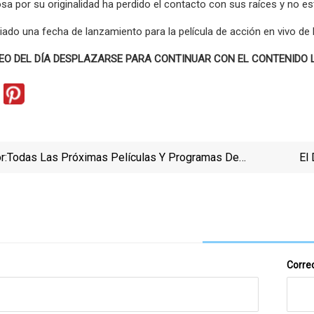
 por su originalidad ha perdido el contacto con sus raíces y no está
ado una fecha de lanzamiento para la película de acción en vivo de L
O DEL DÍA DESPLAZARSE PARA CONTINUAR CON EL CONTENIDO Lil
r:
Todas Las Próximas Películas Y Programas De
El 
Televisión De Shailene Woodley Que Debes Tener En
Skoniec
Cuenta
Y J
Correo