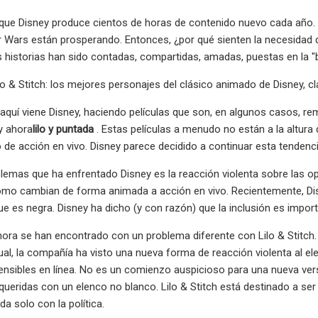
que Disney produce cientos de horas de contenido nuevo cada año. 
r Wars están prosperando. Entonces, ¿por qué sienten la necesidad 
 historias han sido contadas, compartidas, amadas, puestas en la "
lo & Stitch: los mejores personajes del clásico animado de Disney, cl
 aquí viene Disney, haciendo películas que son, en algunos casos, rem
y ahora
lilo y puntada
. Estas películas a menudo no están a la altura
 de acción en vivo. Disney parece decidido a continuar esta tendenci
lemas que ha enfrentado Disney es la reacción violenta sobre las o
mo cambian de forma animada a acción en vivo. Recientemente, Disn
que es negra. Disney ha dicho (y con razón) que la inclusión es impor
ora se han encontrado con un problema diferente con Lilo & Stitch. S
ual, la compañía ha visto una nueva forma de reacción violenta al e
ensibles en línea. No es un comienzo auspicioso para una nueva vers
eridas con un elenco no blanco. Lilo & Stitch está destinado a ser u
a solo con la política.