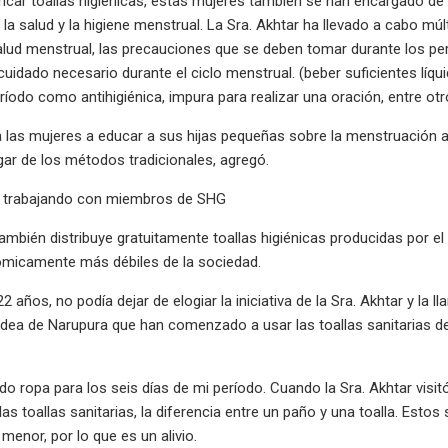
car toallas higiénicas, estas mujeres también se han encargado de 
la salud y la higiene menstrual. La Sra. Akhtar ha llevado a cabo múl
alud menstrual, las precauciones que se deben tomar durante los perí
e cuidado necesario durante el ciclo menstrual. (beber suficientes líq
eríodo como antihigiénica, impura para realizar una oración, entre otr
 las mujeres a educar a sus hijas pequeñas sobre la menstruación an
ugar de los métodos tradicionales, agregó.
 trabajando con miembros de SHG
también distribuye gratuitamente toallas higiénicas producidas por e
micamente más débiles de la sociedad.
2 años, no podía dejar de elogiar la iniciativa de la Sra. Akhtar y la
ldea de Narupura que han comenzado a usar las toallas sanitarias desp
o ropa para los seis días de mi período. Cuando la Sra. Akhtar visitó
las toallas sanitarias, la diferencia entre un paño y una toalla. E
menor, por lo que es un alivio.