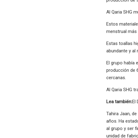
Al Qaria SHG mu
Estos materiale
menstrual más qu
Estas toallas h
abundante y al
El grupo había 
producción de 6
cercanas.
Al Qaria SHG tr
Lea también:
El
Tahira Jaan, de
años. Ha estado
al grupo y ser f
unidad de fabri