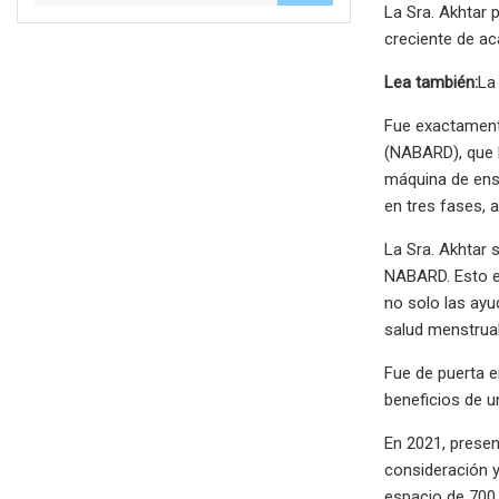
La Sra. Akhtar 
creciente de ac
Lea también:
La
Fue exactamente
(NABARD), que h
máquina de ensa
en tres fases,
La Sra. Akhtar 
NABARD. Esto er
no solo las ayu
salud menstrual
Fue de puerta e
beneficios de un
En 2021, presen
consideración y
espacio de 700 