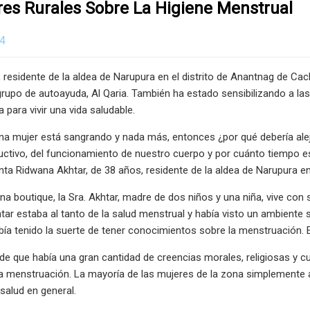
es Rurales Sobre La Higiene Menstrual
24
 residente de la aldea de Narupura en el distrito de Anantnag de Cac
rupo de autoayuda, Al Qaria. También ha estado sensibilizando a las
 para vivir una vida saludable.
Una mujer está sangrando y nada más, entonces ¿por qué debería 
uctivo, del funcionamiento de nuestro cuerpo y por cuánto tiempo 
nta Ridwana Akhtar, de 38 años, residente de la aldea de Narupura en
una boutique, la Sra. Akhtar, madre de dos niños y una niña, vive con
khtar estaba al tanto de la salud menstrual y había visto un ambiente
ía tenido la suerte de tener conocimientos sobre la menstruación.
o de que había una gran cantidad de creencias morales, religiosas y 
a menstruación. La mayoría de las mujeres de la zona simplemente a
salud en general.