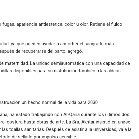
gas, apariencia antiestética, color u olor. Retiene el fluido
nidad, ya que pueden ayudar a absorber el sangrado más
pués de recuperarse del parto, agregó.
s de maternidad. La unidad semiautomática con una capacidad de
llas disponibles para su distribución también a las aldeas
enstruación un hecho normal de la vida para 2030
cana, ha estado trabajando con Al-Qaria durante los últimos dos
a, costura hasta obras de arte. La Sra. Akhtar insistió en unirse
as toallas sanitarias. Después de asistir a la universidad, va a la
método de sellado por impulso sensible.