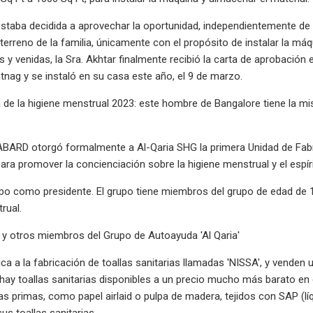
estaba decidida a aprovechar la oportunidad, independientemente de 
 terreno de la familia, únicamente con el propósito de instalar la m
as y venidas, la Sra. Akhtar finalmente recibió la carta de aprobación
ntnag y se instaló en su casa este año, el 9 de marzo.
a de la higiene menstrual 2023: este hombre de Bangalore tiene la mi
NABARD otorgó formalmente a Al-Qaria SHG la primera Unidad de Fab
ara promover la concienciación sobre la higiene menstrual y el espíri
grupo como presidente. El grupo tiene miembros del grupo de edad d
rual.
y otros miembros del Grupo de Autoayuda 'Al Qaria'
ica a la fabricación de toallas sanitarias llamadas 'NISSA', y venden
 hay toallas sanitarias disponibles a un precio mucho más barato en e
s primas, como papel airlaid o pulpa de madera, tejidos con SAP (líqui
us toallas sanitarias.