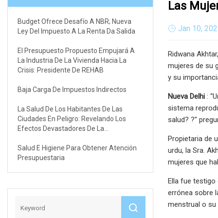
Las Mujer
Budget Ofrece Desafío A NBR; Nueva
Jan 10, 20
Ley Del Impuesto A La Renta Da Salida
El Presupuesto Propuesto Empujará A
Ridwana Akhtar,
La Industria De La Vivienda Hacia La
mujeres de su g
Crisis: Presidente De REHAB
y su importancia
Baja Carga De Impuestos Indirectos
Nueva Delhi
: “
sistema reprod
La Salud De Los Habitantes De Las
Ciudades En Peligro: Revelando Los
salud? ?" pregu
Efectos Devastadores De La
Contaminación Del Aire Y La No
Propietaria de 
Salud E Higiene Para Obtener Atención
urdu, la Sra. A
Presupuestaria
mujeres que hab
Ella fue testig
errónea sobre l
menstrual o su 