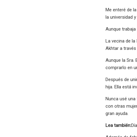
Me enteré de la
la universidad y
Aunque trabaja d
La vecina de la 
Akhtar a través
Aunque la Sra. 
comprarlo en un
Después de unir
hija. Ella está 
Nunca usé una t
con otras mujer
gran ayuda.
Lea también:
Dí