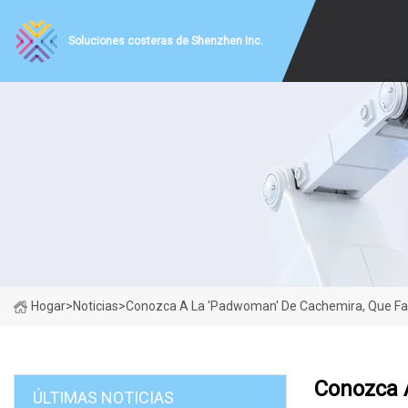
Soluciones costeras de Shenzhen Inc.
Hogar
>
Noticias
>
Conozca A La 'Padwoman' De Cachemira, Que Fabri
Conozca A
ÚLTIMAS NOTICIAS