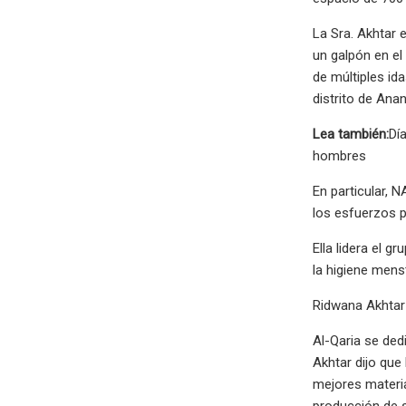
La Sra. Akhtar 
un galpón en el
de múltiples id
distrito de Ana
Lea también:
Dí
hombres
En particular, 
los esfuerzos p
Ella lidera el 
la higiene menst
Ridwana Akhtar 
Al-Qaria se ded
Akhtar dijo que
mejores materia
producción de s