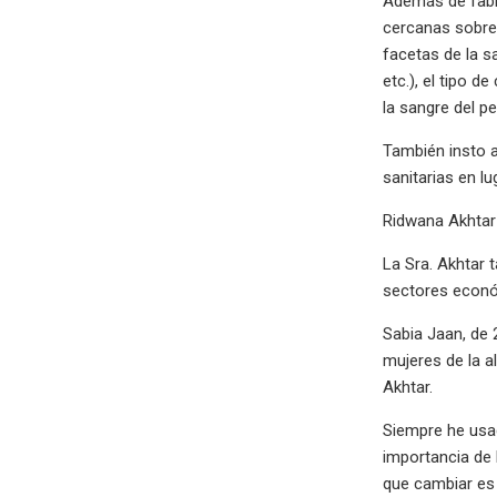
Además de fabri
cercanas sobre 
facetas de la s
etc.), el tipo d
la sangre del p
También insto a
sanitarias en l
Ridwana Akhtar
La Sra. Akhtar 
sectores econó
Sabia Jaan, de 2
mujeres de la a
Akhtar.
Siempre he usad
importancia de 
que cambiar es 