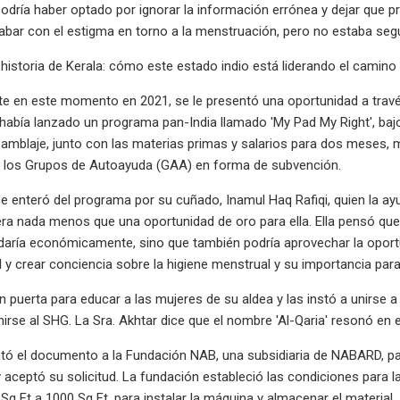
podría haber optado por ignorar la información errónea y dejar que 
abar con el estigma en torno a la menstruación, pero no estaba se
 historia de Kerala: cómo este estado indio está liderando el camino
 en este momento en 2021, se le presentó una oportunidad a través 
abía lanzado un programa pan-India llamado 'My Pad My Right', bajo e
mblaje, junto con las materias primas y salarios para dos meses, m
 a los Grupos de Autoayuda (GAA) en forma de subvención.
se enteró del programa por su cuñado, Inamul Haq Rafiqi, quien la ayu
a nada menos que una oportunidad de oro para ella. Ella pensó que in
daría económicamente, sino que también podría aprovechar la oportun
 y crear conciencia sobre la higiene menstrual y su importancia para 
n puerta para educar a las mujeres de su aldea y las instó a unirse 
irse al SHG. La Sra. Akhtar dice que el nombre 'Al-Qaria' resonó en e
tó el documento a la Fundación NAB, una subsidiaria de NABARD, par
 aceptó su solicitud. La fundación estableció las condiciones para l
Sq Ft a 1000 Sq Ft, para instalar la máquina y almacenar el material.