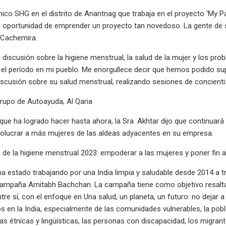
único SHG en el distrito de Anantnag que trabaja en el proyecto 'My 
la oportunidad de emprender un proyecto tan novedoso. La gente de su
 Cachemira.
iscusión sobre la higiene menstrual, la salud de la mujer y los pr
el período en mi pueblo. Me enorgullece decir que hemos podido sup
iscusión sobre su salud menstrual, realizando sesiones de concienti
rupo de Autoayuda, Al Qaria
 que ha logrado hacer hasta ahora, la Sra. Akhtar dijo que continuará 
volucrar a más mujeres de las aldeas adyacentes en su empresa.
a de la higiene menstrual 2023: empoderar a las mujeres y poner fin 
a estado trabajando por una India limpia y saludable desde 2014 a tra
ampaña Amitabh Bachchan. La campaña tiene como objetivo resaltar
re sí, con el enfoque en Una salud, un planeta, un futuro: no dejar a
os en la India, especialmente de las comunidades vulnerables, la pobl
rías étnicas y lingüísticas, las personas con discapacidad, los migra