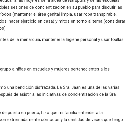
educar a las mujeres de la aldea de Narupura y de las escuelas
tiples sesiones de concientización en su pueblo para discutir las
odos (mantener el área genital limpia, usar ropa transpirable,
uidos, hacer ejercicio en casa) y mitos en torno al tema (considerar
os).
tes de la menarquia, mantener la higiene personal y usar toallas
l grupo a niñas en escuelas y mujeres pertenecientes a los
 llamó una bendición disfrazada. La Sra. Jaan es una de las varias
ués de asistir a las iniciativas de concientización de la Sra.
 de puerta en puerta, hizo que mi familia entendiera la
stos son extremadamente cómodos y la cantidad de veces que tengo