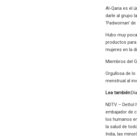
Al-Qaria es el 
darle al grupo 
'Padwoman' de
Hubo muy poca d
productos para 
mujeres en la d
Miembros del G
Orgullosa de lo
menstrual al in
Lea también:
Dí
NDTV – Dettol h
embajador de c
los humanos ent
la salud de tod
India, las mino