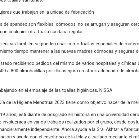
jeres que trabajan en la unidad de fabricación
s de spandex son flexibles, cómodos, no se arrugan y aseguran cero fu
e cualquier otra toalla sanitaria regular.
igiénicas también se pueden usar como toallas especiales de mater
 mismo tiempo mantener a las nuevas madres cómodas y seguras des
estado recibiendo pedidos del mismo de varios hospitales y clínica
00 a 800 almohadillas por día asegura un stock adecuado de almohadi
abajando en el embalaje de las toallas higiénicas, NISSA
 Día de la Higiene Menstrual 2023 tiene como objetivo hacer de la m
 19 años, estudiante de posgrado en historia en una universidad cer
 involucrada en varios trabajos realizados por el grupo, desde costur
inancieramente independiente. Ahora ayuda a la Sra. Akhtar a fabricar l
cación y ayuda con el envoltorio de la tela y el sellado mediante el 