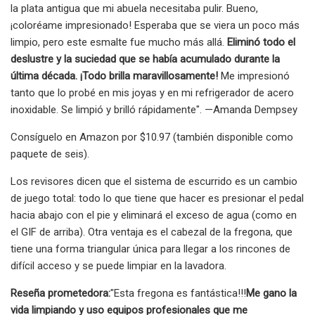
la plata antigua que mi abuela necesitaba pulir. Bueno,
¡coloréame impresionado! Esperaba que se viera un poco más
limpio, pero este esmalte fue mucho más allá.
Eliminó todo el
deslustre y la suciedad que se había acumulado durante la
última década. ¡Todo brilla maravillosamente!
Me impresionó
tanto que lo probé en mis joyas y en mi refrigerador de acero
inoxidable. Se limpió y brilló rápidamente". —Amanda Dempsey
Consíguelo en Amazon por $10.97 (también disponible como
paquete de seis).
Los revisores dicen que el sistema de escurrido es un cambio
de juego total: todo lo que tiene que hacer es presionar el pedal
hacia abajo con el pie y eliminará el exceso de agua (como en
el GIF de arriba). Otra ventaja es el cabezal de la fregona, que
tiene una forma triangular única para llegar a los rincones de
difícil acceso y se puede limpiar en la lavadora.
Reseña prometedora:
"Esta fregona es fantástica!!!
Me gano la
vida limpiando y uso equipos profesionales que me