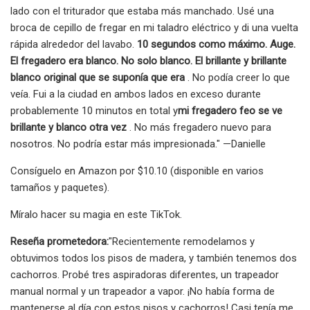
lado con el triturador que estaba más manchado. Usé una
broca de cepillo de fregar en mi taladro eléctrico y di una vuelta
rápida alrededor del lavabo.
10 segundos como máximo. Auge.
El fregadero era blanco. No solo blanco. El brillante y brillante
blanco original que se suponía que era
. No podía creer lo que
veía. Fui a la ciudad en ambos lados en exceso durante
probablemente 10 minutos en total y
mi fregadero feo se ve
brillante y blanco otra vez
. No más fregadero nuevo para
nosotros. No podría estar más impresionada." —Danielle
Consíguelo en Amazon por $10.10 (disponible en varios
tamaños y paquetes).
Míralo hacer su magia en este TikTok.
Reseña prometedora:
"Recientemente remodelamos y
obtuvimos todos los pisos de madera, y también tenemos dos
cachorros. Probé tres aspiradoras diferentes, un trapeador
manual normal y un trapeador a vapor. ¡No había forma de
mantenerse al día con estos pisos y cachorros! Casi tenía me