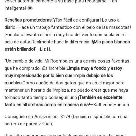
volver automáticamente a su base para recargarse. ¡Tan
inteligente! 😭
Reseñas prometedoras:
"¡Tan fácil de configurar! Lo uso a
diario. ¡Hace un trabajo fantástico con el pelo de las mascotas!
¡E incluso levanta el hollín muy fino del viento que sopla en mi
sala de estar!
Realmente hace la diferencia!!!
¡Mis pisos blancos
están brillando!
"—Liz H.
"Un cambio de vida. Mi Roomba es una de mis cosas favoritas
que he comprado. ¡Es increíble!
Limpia muy a fondo y estoy
muy impresionado por lo bien que limpia debajo de los
muebles.
Como dueño de dos gatos que no es el mejor para
mantener un horario de limpieza, no puedo creer que me haya
tomado tanto tiempo conseguir uno.
¡También es excelente
tanto en alfombras como en madera dura!
—Katherine Hanson
Consíguelo en Amazon por $179 (también disponible con una
barrera de pared virtual).
Psst: ¡Su absorbencia aumenta después de algunos lavados!