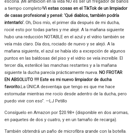
escoria. ¡Mi ambición en la vida NO es ser un fregador de baños
a tiempo completo!
Vi estas cosas en el TikTok de un limpiador
de casas profesional y pensé: 'Qué diablos, también podría
intentarlo'.
Oh, Dios mío, el primer día después de mi ducha,
rocié esto por todas partes y me alejé. A la mañana siguiente
hubo una reducción NOTABLE en el azul y el vidrio también se
veía más claro. Día dos, rociado de nuevo y se alejó. A la
mañana siguiente, el azul se había ido a excepción de algunos
puntos en las baldosas del piso y el vidrio se veía increíble. El
tercer día, esterilicé las manchas restantes y a la mañana
siguiente la ducha parecía prácticamente nueva.
NO FROTAR
EN ABSOLUTO !!!! Este es mi nuevo limpiador de ducha
favorito.
La ÚNICA desventaja que tengo es que me hace
estornudar mientras me rocío desde adentro de la ducha, pero
puedo vivir con eso". —LJ Petillo
Consíguelo en Amazon por $20.98+ (disponible en dos aromas,
en paquetes de dos y cuatro, y en un tamaño de recarga).
También obtendrá un paño de microfibra grande con la botella.