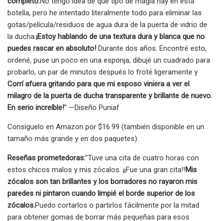
completo.
No tengo idea de qué tipo de magia hay en esta
botella, pero he intentado literalmente todo para eliminar las
gotas/película/residuos de agua dura de la puerta de vidrio de
la ducha.
¡Estoy hablando de una textura dura y blanca que no
puedes rascar en absoluto!
Durante dos años. Encontré esto,
ordené, puse un poco en una esponja, dibujé un cuadrado para
probarlo, un par de minutos después lo froté ligeramente y
Corrí afuera gritando para que mi esposo viniera a ver el
milagro de la puerta de ducha transparente y brillante de nuevo.
En serio increíble!
" —Diseño Puniaf
Consíguelo en Amazon por $16.99 (también disponible en un
tamaño más grande y en dos paquetes).
Reseñas prometedoras:
"Tuve una cita de cuatro horas con
estos chicos malos y mis zócalos. ¡¡Fue una gran cita!!
Mis
zócalos son tan brillantes y los borradores no rayaron mis
paredes ni pintaron cuando limpié el borde superior de los
zócalos.
Puedo cortarlos o partirlos fácilmente por la mitad
para obtener gomas de borrar más pequeñas para esos