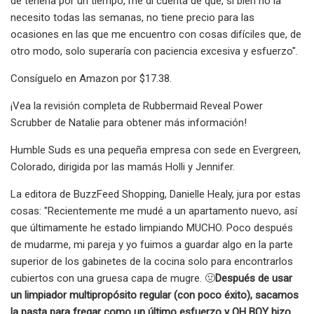
de tenerla por un tiempo, me di cuenta de que, si bien no la
necesito todas las semanas, no tiene precio para las
ocasiones en las que me encuentro con cosas difíciles que, de
otro modo, solo superaría con paciencia excesiva y esfuerzo".
Consíguelo en Amazon por $17.38.
¡Vea la revisión completa de Rubbermaid Reveal Power
Scrubber de Natalie para obtener más información!
Humble Suds es una pequeña empresa con sede en Evergreen,
Colorado, dirigida por las mamás Holli y Jennifer.
La editora de BuzzFeed Shopping, Danielle Healy, jura por estas
cosas: "Recientemente me mudé a un apartamento nuevo, así
que últimamente he estado limpiando MUCHO. Poco después
de mudarme, mi pareja y yo fuimos a guardar algo en la parte
superior de los gabinetes de la cocina solo para encontrarlos
cubiertos con una gruesa capa de mugre. 🤢
Después de usar
un limpiador multipropósito regular (con poco éxito), sacamos
la pasta para fregar como un último esfuerzo y OH BOY hizo