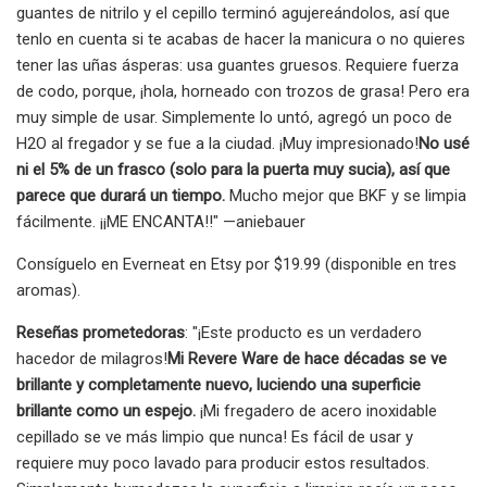
guantes de nitrilo y el cepillo terminó agujereándolos, así que
tenlo en cuenta si te acabas de hacer la manicura o no quieres
tener las uñas ásperas: usa guantes gruesos. Requiere fuerza
de codo, porque, ¡hola, horneado con trozos de grasa! Pero era
muy simple de usar. Simplemente lo untó, agregó un poco de
H2O al fregador y se fue a la ciudad. ¡Muy impresionado!
No usé
ni el 5% de un frasco (solo para la puerta muy sucia), así que
parece que durará un tiempo.
Mucho mejor que BKF y se limpia
fácilmente. ¡¡ME ENCANTA!!" —aniebauer
Consíguelo en Everneat en Etsy por $19.99 (disponible en tres
aromas).
Reseñas prometedoras
: "¡Este producto es un verdadero
hacedor de milagros!
Mi Revere Ware de hace décadas se ve
brillante y completamente nuevo, luciendo una superficie
brillante como un espejo.
¡Mi fregadero de acero inoxidable
cepillado se ve más limpio que nunca! Es fácil de usar y
requiere muy poco lavado para producir estos resultados.