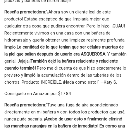
jacuzzis y bañeras de hidromasaje.
Reseña prometedora:
"¡Ahora soy un cliente leal de este
producto! Estaba escéptico de que limpiaría mejor que
cualquier otra cosa que pudiera encontrar. Pero lo hizo. ¡GUAU!
Recientemente vivimos en una casa con una bañera de
hidromasaje y quería obtener una limpieza realmente profunda.
limpio.
La cantidad de lo que tenían que ser células muertas de
la piel que salían después de usarlo era ASQUEROSA.
Y también
genial. Jajaja.
¡También dejó la bañera reluciente y reluciente
cuando terminé!
Pero me di cuenta de que hizo exactamente lo
previsto y limpió la acumulación dentro de las tuberías de los
chorros. Producto INCREÍBLE. ¡Nada como esto!" —Katy S.
Consíguelo en Amazon por $17.84.
Reseña prometedora:
"Tuve una fuga de aire acondicionado
directamente en mi bañera y con todos los productos que usé,
nunca pude sacarla.
¡Acabo de usar esto y finalmente eliminó
las manchas naranjas en la bañera de inmediato! Es como una