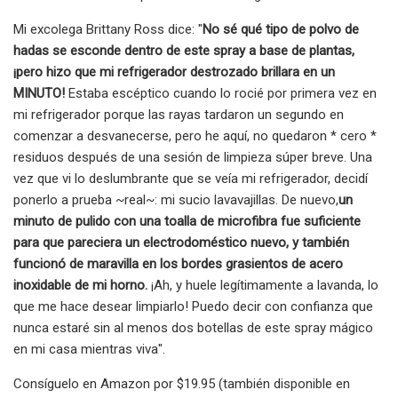
Mi excolega Brittany Ross dice: "
No sé qué tipo de polvo de
hadas se esconde dentro de este spray a base de plantas,
¡pero hizo que mi refrigerador destrozado brillara en un
MINUTO!
Estaba escéptico cuando lo rocié por primera vez en
mi refrigerador porque las rayas tardaron un segundo en
comenzar a desvanecerse, pero he aquí, no quedaron * cero *
residuos después de una sesión de limpieza súper breve. Una
vez que vi lo deslumbrante que se veía mi refrigerador, decidí
ponerlo a prueba ~real~: mi sucio lavavajillas. De nuevo,
un
minuto de pulido con una toalla de microfibra fue suficiente
para que pareciera un electrodoméstico nuevo, y también
funcionó de maravilla en los bordes grasientos de acero
inoxidable de mi horno.
¡Ah, y huele legítimamente a lavanda, lo
que me hace desear limpiarlo! Puedo decir con confianza que
nunca estaré sin al menos dos botellas de este spray mágico
en mi casa mientras viva".
Consíguelo en Amazon por $19.95 (también disponible en