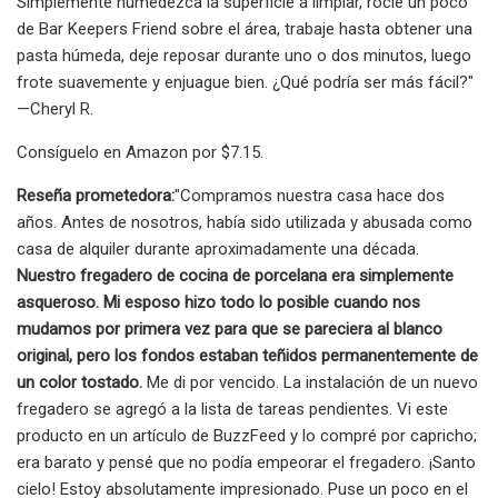
Simplemente humedezca la superficie a limpiar, rocíe un poco
de Bar Keepers Friend sobre el área, trabaje hasta obtener una
pasta húmeda, deje reposar durante uno o dos minutos, luego
frote suavemente y enjuague bien. ¿Qué podría ser más fácil?"
—Cheryl R.
Consíguelo en Amazon por $7.15.
Reseña prometedora:
"Compramos nuestra casa hace dos
años. Antes de nosotros, había sido utilizada y abusada como
casa de alquiler durante aproximadamente una década.
Nuestro fregadero de cocina de porcelana era simplemente
asqueroso. Mi esposo hizo todo lo posible cuando nos
mudamos por primera vez para que se pareciera al blanco
original, pero los fondos estaban teñidos permanentemente de
un color tostado.
Me di por vencido. La instalación de un nuevo
fregadero se agregó a la lista de tareas pendientes. Vi este
producto en un artículo de BuzzFeed y lo compré por capricho;
era barato y pensé que no podía empeorar el fregadero. ¡Santo
cielo! Estoy absolutamente impresionado. Puse un poco en el