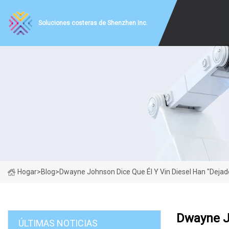
Soluciones costeras de Shenzhen Inc.
Hogar
>
Blog
>
Dwayne Johnson Dice Que Él Y Vin Diesel Han "dejad
Dwayne Jo
ÚLTIMAS NOTICIAS