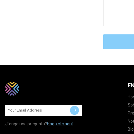
EN
Ho
Sob
Pr
Not
¿Tengo una pregunta?
Haga clic aquí
Blo