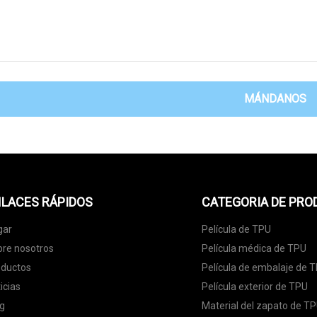
MÁNDANOS
LACES RÁPIDOS
CATEGORIA DE PR
gar
Película de TPU
re nosotros
Película médica de TPU
oductos
Película de embalaje de 
icias
Película exterior de TPU
g
Material del zapato de T