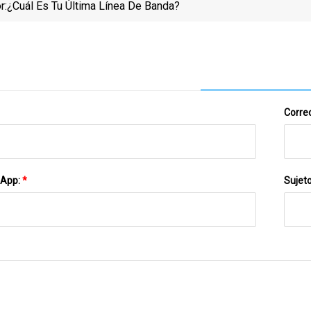
r:
¿Cuál Es Tu Última Línea De Banda?
Correo
sApp:
*
Sujet