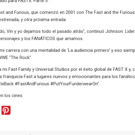
ado para FASTX: Parte II".
ast and Furious, que comenzó en 2001 con The Fast and the Furious, h
strenada, y otra próxima entrada.
do, Vin y yo dejamos todo el pasado atrás", continuó Johnson. Lid
s personajes y los FANÁTICOS que amamos.
mi carrera con una mentalidad de 'La audiencia primero' y eso siempr
 WWE "The Rock".
 a mi Fast Family y Universal Studios por el éxito global de FAST 
 la franquicia Fast a lugares nuevos y emocionantes para los fanáticos
sBack #FastAndFurious #PutYourFunderwearOn".
n los cines.