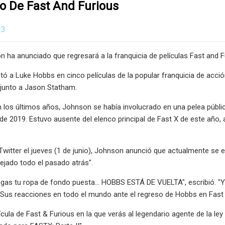
o De Fast And Furious
23
ha anunciado que regresará a la franquicia de películas Fast and Fu
retó a Luke Hobbs en cinco películas de la popular franquicia de acci
junto a Jason Statham.
los últimos años, Johnson se había involucrado en una pelea pública co
de 2019. Estuvo ausente del elenco principal de Fast X de este año
Twitter el jueves (1 de junio), Johnson anunció que actualmente se e
dejado todo el pasado atrás".
gas tu ropa de fondo puesta... HOBBS ESTÁ DE VUELTA", escribió. "Y a
 Sus reacciones en todo el mundo ante el regreso de Hobbs en Fast
ícula de Fast & Furious en la que verás al legendario agente de la le