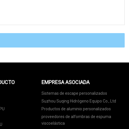
ODUCTO
EMPRESA ASOCIADA
Sistemas de escape personalizados
Suzhou Suqing Hidrógeno Equipo Co., Ltd
TPU
Productos de aluminio personalizados
proveedores de alfombras de espuma
viscoelástica
PU