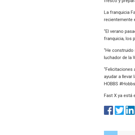
fresco y prepar
La franquicia F
recientemente e
"El verano pasa
franquicia, lo
"He construido 
luchador de la
"Felicitaciones
ayudar a llevar
HOBBS #HobbsI
Fast X ya está e