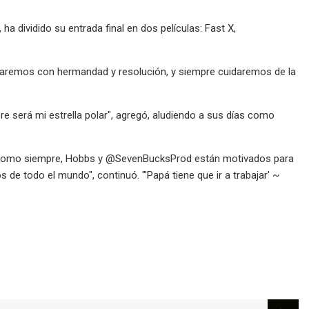
a dividido su entrada final en dos películas: Fast X,
eraremos con hermandad y resolución, y siempre cuidaremos de la
e será mi estrella polar", agregó, aludiendo a sus días como
X y, como siempre, Hobbs y @SevenBucksProd están motivados para
 de todo el mundo", continuó. "'Papá tiene que ir a trabajar' ~