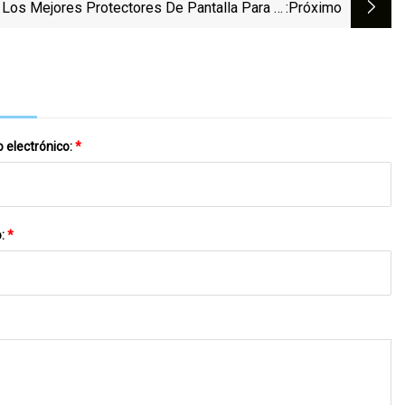
Los Mejores Protectores De Pantalla Para El
:próximo
Motorola Edge+ (2023)
 electrónico:
*
o:
*