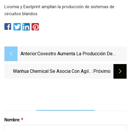
Loomia y Eastprint amplían la producción de sistemas de
circuitos blandos
Anterior:
Covestro Aumenta La Producción De
Películas Especiales De TPU
Wanhua Chemical Se Asocia Con Agilis
:próximo
Para Lanzar Un Portal De Comercio Digital
Para La Cartera Global De TPU
Nombre:
*