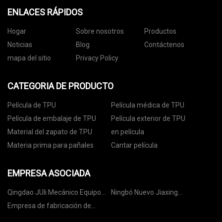
ENLACES RÁPIDOS
Hogar
Sobre nosotros
Productos
Noticias
Blog
Contáctenos
mapa del sitio
Privacy Policy
CATEGORIA DE PRODUCTO
Película de TPU
Película médica de TPU
Película de embalaje de TPU
Película exterior de TPU
Material del zapato de TPU
en película
Materia prima para pañales
Cantar película
EMPRESA ASOCIADA
Qingdao JUli Mecánico Equipo
Ningbó Nuevo Jiaxing
Co., Limitado
Automático Industria Co., Ltd
Empresa de fabricación de
maquinaria Hebei Kai Ruote